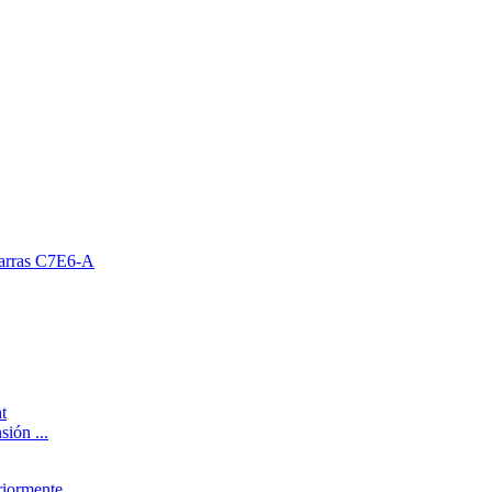
 barras C7E6-A
sión ...
riormente