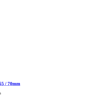
5 / ​​70mm
s