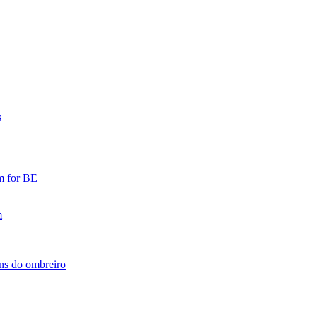
s
óns do ombreiro